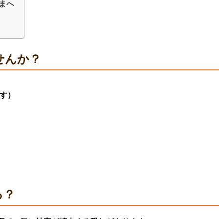
まへ
せんか？
す）
る？