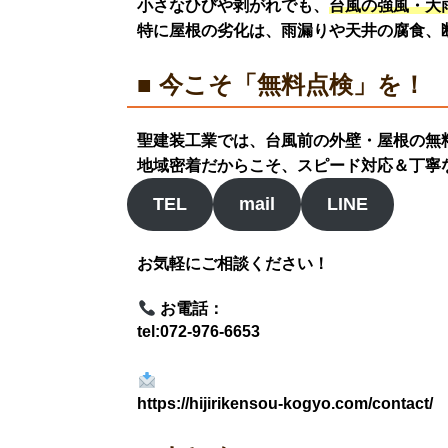
小さなひびや剥がれでも、
台風の強風・大
特に屋根の劣化は、
雨漏りや天井の腐食、
■ 今こそ「無料点検」を！
聖建装工業では、台風前の
外壁・屋根の無
地域密着だからこそ、
スピード対応＆丁寧
TEL
mail
LINE
お気軽にご相談ください！
お電話：
tel:072-976-6653
https://hijirikensou-kogyo.com/contact/