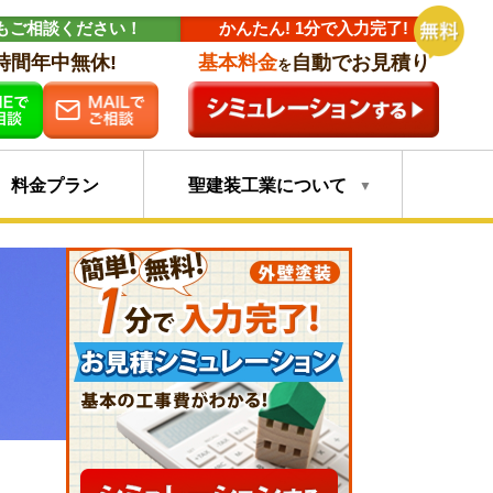
もご相談ください！
かんたん! 1分で入力完了!
4時間年中無休!
基本料金
自動でお見積り
を
料金プラン
聖建装工業について