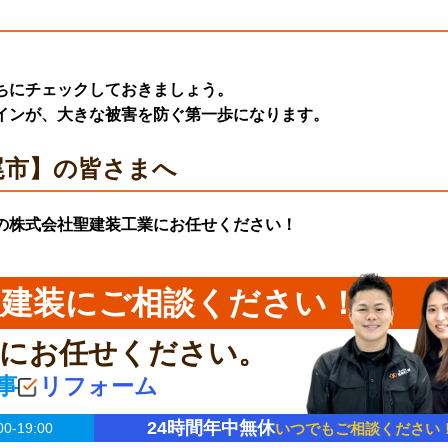
ちにチェックしておきましょう。
インが、
大きな被害を防ぐ第一歩
になります。
尾市】の皆さまへ
の
株式会社聖建装工業
にお任せください！
聖建装にご相談ください！
業に
お任せください。
事
リフォーム
24時間年中無休
いつでもご相談ください
-19:00