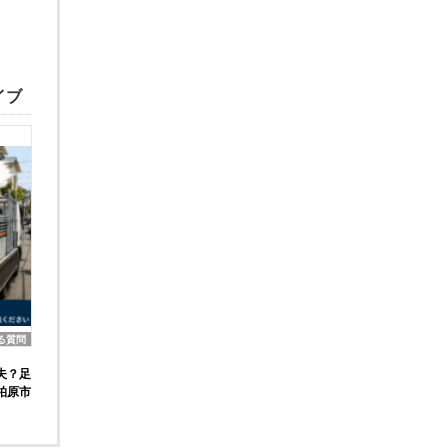
イブ
る質問
夫？足
柏原市
】