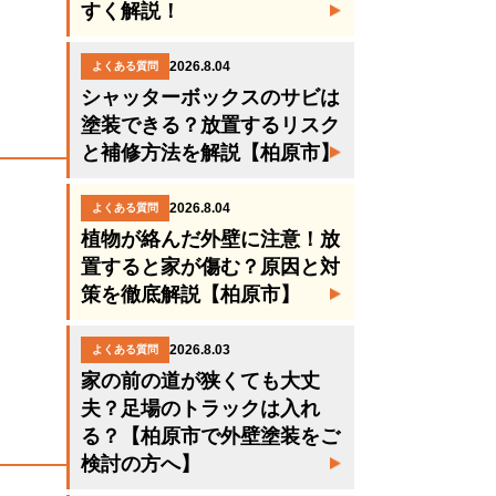
すく解説！
2026.8.04
よくある質問
シャッターボックスのサビは
塗装できる？放置するリスク
と補修方法を解説【柏原市】
2026.8.04
よくある質問
植物が絡んだ外壁に注意！放
置すると家が傷む？原因と対
策を徹底解説【柏原市】
2026.8.03
よくある質問
家の前の道が狭くても大丈
夫？足場のトラックは入れ
る？【柏原市で外壁塗装をご
検討の方へ】