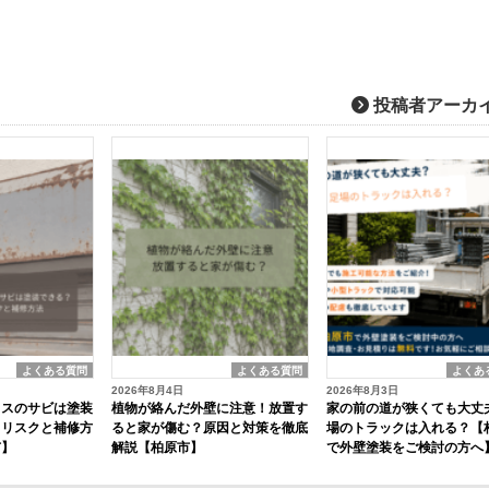
投稿者アーカ
よくある質問
よくある質問
よくあ
2026年8月4日
2026年8月3日
クスのサビは塗装
植物が絡んだ外壁に注意！放置す
家の前の道が狭くても大丈
るリスクと補修方
ると家が傷む？原因と対策を徹底
場のトラックは入れる？【
市】
解説【柏原市】
で外壁塗装をご検討の方へ