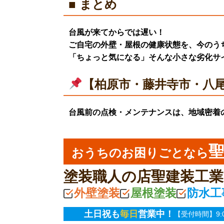
■ まとめ
台風が来てからでは遅い！
ご自宅の外壁・屋根の健康状態を、今のう
「ちょっと気になる」そんな小さな劣化サ
【柏原市・藤井寺市・八
台風前の点検・メンテナンスは、地域密着
おうちのお困りごとなら
塗装職人の店聖建装工
外壁塗装
屋根塗装
防水工
土日祝も
毎日
営業中！
【受付時間】9:00