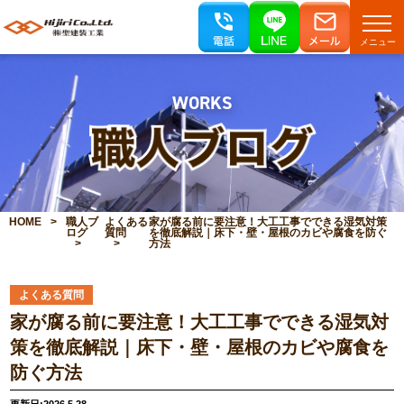
メニュー
WORKS
HOME
職人ブ
よくある
家が腐る前に要注意！大工工事でできる湿気対策
ログ
質問
を徹底解説｜床下・壁・屋根のカビや腐食を防ぐ
方法
よくある質問
家が腐る前に要注意！大工工事でできる湿気対
策を徹底解説｜床下・壁・屋根のカビや腐食を
防ぐ方法