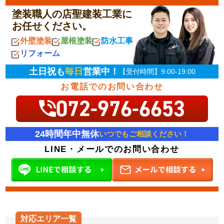
塗装職人の店聖建装工業に
お任せください。
外壁塗装
屋根塗装
防水工事
リフォーム
土日祝も
毎日
営業中！
【受付時間】9:00-19:00
お電話でのお問い合わせ
072-976-6653
24時間年中無休
いつでもご相談ください！
LINE・メールでのお問い合わせ
対応エリア一覧