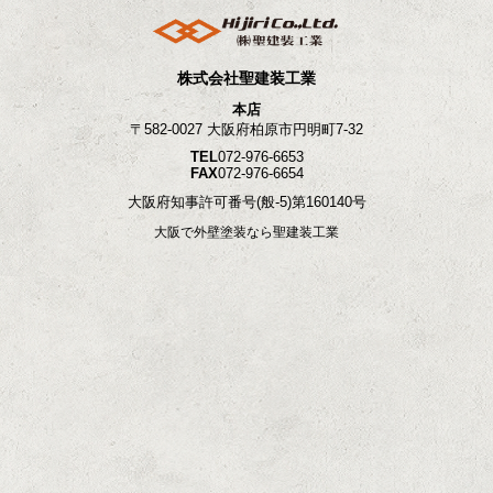
株式会社聖建装工業
本店
〒582-0027 大阪府柏原市円明町7-32
TEL
072-976-6653
FAX
072-976-6654
大阪府知事許可番号
(般-5)第160140号
大阪で外壁塗装なら聖建装工業