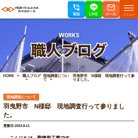
メニュー
WORKS
HOME
職人ブログ
現地調査につい
羽曳野市 N様邸 現地調査行って参
て
りました。
現地調査について
羽曳野市 N様邸 現地調査行って参りまし
た。
更新日:2023.8.11
こんにちは 聖建装工業です。