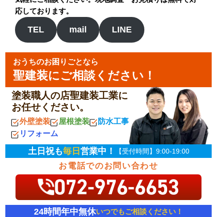
応しております。
TEL
mail
LINE
おうちのお困りごとなら
聖建装にご相談ください！
塗装職人の店聖建装工業に
お任せください。
外壁塗装
屋根塗装
防水工事
リフォーム
土日祝も
毎日
営業中！
【受付時間】9:00-19:00
お電話でのお問い合わせ
072-976-6653
24時間年中無休
いつでもご相談ください！