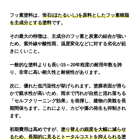
フッ素塗料は、
蛍石(ほたるいし)を原料としたフッ素樹脂
を主成分とする塗料
です。
その最大の特徴は、主成分のフッ素と炭素の結合が強い
ため、紫外線や酸性雨、温度変化などに対する劣化が起
きにくいこと。
一般的な塗料よりも長い15～20年程度の耐用年数を誇
り、非常に高い耐久性と耐候性があります。
次に、優れた低汚染性が挙げられます。塗膜表面が滑ら
かで親水性が高いため、雨水で汚れが自然と流れ落ちる
「セルフクリーニング効果」を発揮し、建物の美観を長
期間保ちます。これにより、カビや藻の発生も抑制され
ます。
初期費用は高めですが、
塗り替えの頻度を大幅に減らせ
るため、長期的に見るとトータルコストを抑えられる
塗