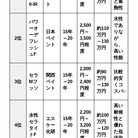
万円
と遮
0-IR
ト
度
熱性
水性
パワ
2,500
であ
ーオ
約110
日本
15年
円～
りな
ーデ
万円
2位
ペイ
～20
3,500
が
フレ
～130
ント
年
円程
ら、
ッシ
万円
度
高い
ュF
性能
2,000
約90
比較
セラ
関西
15年
円～
万円
的安
3位
Mフ
ペイ
～20
2,400
～130
くコ
ッソ
ント
年
円程
万円
スパ○
度
高い
2,200
耐候
水性
約100
エス
15年
円～
性と
セラ
万円
4位
ケー
～20
3,200
優れ
タイ
～120
化研
年
円程
た低
トF
万円
度
汚染