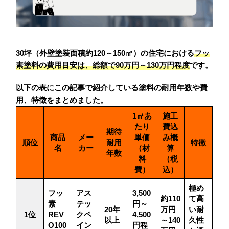
30坪（外壁塗装面積約120～150㎡）の住宅における
フッ
素塗料の費用目安は、総額で90万円～130万円程度
です。
以下の表にこの記事で紹介している塗料の耐用年数や費
用、特徴をまとめました。
1㎡あ
施工
たり
費込
期待
商品
メー
単価
み概
順位
耐用
特徴
名
カー
（材
算
年数
料
（税
費）
込）
極め
フッ
アス
3,500
約110
て高
素
テッ
円～
20年
万円
い耐
1位
REV
クペ
4,500
以上
～140
久性
O100
イン
円程