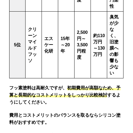
性
臭気
が少
クリ
な
2,500
ーン
約110
く、
エス
15年
円～
マイ
万円
旧塗
5位
ケー
～20
3,500
ルド
～130
膜へ
化研
年
円程
フッ
万円
の影
度
ソ
響も
少な
い
フッ素塗料は高耐久ですが、
初期費用が高額なため、予
算と長期的なコストメリットをしっかり比較検討
するよ
うにしてください。
費用とコストメリットのバランスを取るならシリコン塗
料がおすすめです。