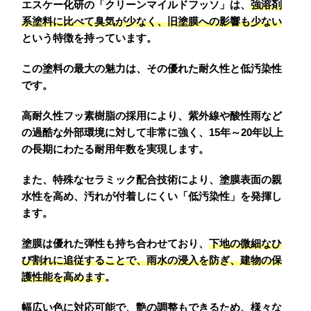
エスケー化研の「クリーンマイルドフッソ」は、
強溶剤
系塗料に比べて臭気が少なく、旧塗膜への影響も少ない
という特徴を持っています。
この塗料の最大の魅力は、その優れた耐久性と低汚染性
です。
高耐久性フッ素樹脂の採用により、紫外線や酸性雨など
の過酷な外部環境に対して非常に強く、15年～20年以上
の長期にわたる耐用年数を実現します。
また、特殊なセラミック配合技術により、塗膜表面の親
水性を高め、汚れが付着しにくい「低汚染性」を発揮し
ます。
塗膜は優れた弾性も持ち合わせており、
下地の微細なひ
び割れに追従することで、雨水の浸入を防ぎ、建物の保
護性能を高めます
。
幅広い色に対応可能で、艶の調整もできるため、様々な