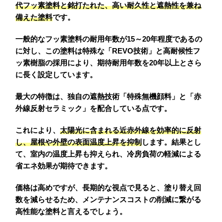
代フッ素塗料と銘打たれた、高い耐久性と遮熱性を兼ね
備えた塗料
です。
一般的なフッ素塗料の耐用年数が15～20年程度であるの
に対し、この塗料は特殊な「REVO技術」と高耐候性フ
ッ素樹脂の採用により、期待耐用年数を20年以上とさら
に長く設定しています。
最大の特徴は、独自の遮熱技術「特殊無機顔料」と「赤
外線反射セラミック」を配合している点です。
これにより、
太陽光に含まれる近赤外線を効率的に反射
し、屋根や外壁の表面温度上昇を抑制
します。結果とし
て、室内の温度上昇も抑えられ、冷房負荷の軽減による
省エネ効果が期待できます。
価格は高めですが、長期的な視点で見ると、塗り替え回
数を減らせるため、メンテナンスコストの削減に繋がる
高性能な塗料と言えるでしょう。