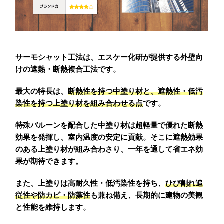
サーモシャット工法は、エスケー化研が提供する外壁向
けの遮熱・断熱複合工法です。
最大の特長は、
断熱性を持つ中塗り材と、遮熱性・低汚
染性を持つ上塗り材を組み合わせる点
です。
特殊バルーンを配合した中塗り材は超軽量で優れた断熱
効果を発揮し、室内温度の安定に貢献。そこに遮熱効果
のある上塗り材が組み合わさり、一年を通して省エネ効
果が期待できます。
また、上塗りは高耐久性・低汚染性を持ち、
ひび割れ追
従性や防カビ・防藻性
も兼ね備え、長期的に建物の美観
と性能を維持します。