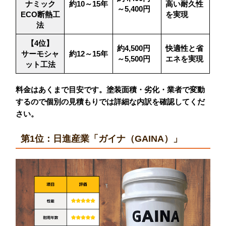
ナミック
約10～15年
高い耐久性
～5,400円
ECO断熱工
を実現
法
【4位】
約4,500円
快適性と省
サーモシャ
約12～15年
～5,500円
エネを実現
ット工法
料金はあくまで目安です。塗装面積・劣化・業者で変動
するので個別の見積もりでは詳細な内訳を確認してくだ
さい。
第1位：日進産業「ガイナ（GAINA）」