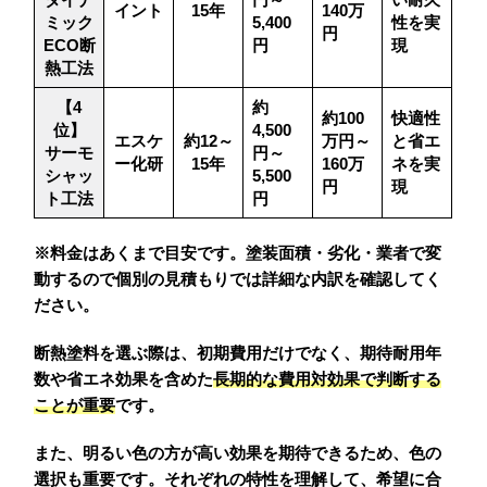
イント
15年
140万
ミック
5,400
性を実
円
ECO断
円
現
熱工法
【4
約
約100
快適性
位】
4,500
エスケ
約12～
万円～
と省エ
サーモ
円～
ー化研
15年
160万
ネを実
シャッ
5,500
円
現
ト工法
円
※料金はあくまで目安です。塗装面積・劣化・業者で変
動するので個別の見積もりでは詳細な内訳を確認してく
ださい。
断熱塗料を選ぶ際は、初期費用だけでなく、期待耐用年
数や省エネ効果を含めた
長期的な費用対効果で判断する
ことが重要
です。
また、明るい色の方が高い効果を期待できるため、色の
選択も重要です。それぞれの特性を理解して、希望に合