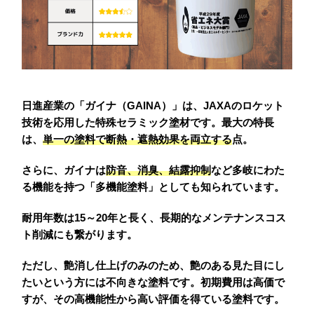
日進産業の「ガイナ（GAINA）」は、JAXAのロケット
技術を応用した特殊セラミック塗材です。最大の特長
は、
単一の塗料で断熱・遮熱効果を両立する
点。
さらに、ガイナは
防音、消臭、結露抑制
など多岐にわた
る機能を持つ「多機能塗料」としても知られています。
耐用年数は15～20
年
と長く、長期的なメンテナンスコス
ト削減にも繋がります。
ただし、艶消し仕上げのみのため、艶のある見た目にし
たいという方には不向きな塗料です。初期費用は高価で
すが、その高機能性から高い評価を得ている塗料です。