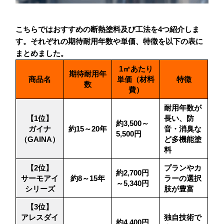
こちらではおすすめの断熱塗料及び工法を4つ紹介しま
す。それぞれの期待耐用年数や単価、特徴を以下の表に
まとめました。
1㎡あたり
期待耐用年
商品名
単価（材料
特徴
数
費）
耐用年数が
【1位】
長い、防
約3,500～
ガイナ
約15～20年
音・消臭な
5,500円
（GAINA）
ど多機能塗
料
【2位】
プランやカ
約2,700円
サーモアイ
約8～15年
ラーの選択
～5,340円
シリーズ
肢が豊富
【3位】
アレスダイ
独自技術で
約4,400円