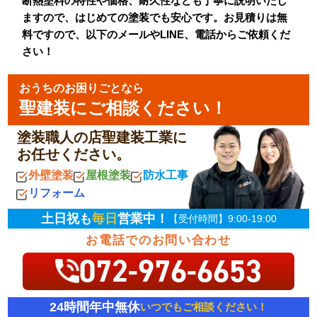
断熱塗料の特性や価格、耐久性なども丁寧に説明いたし
ますので、はじめての塗装でも安心です。お見積りは無
料ですので、以下のメールやLINE、電話からご依頼くだ
さい！
おうちのお困りごとなら
聖建装にご相談ください！
塗装職人の店聖建装工業に
お任せください。
外壁塗装
屋根塗装
防水工事
リフォーム
土日祝も
毎日
営業中！
【受付時間】9:00-19:00
お電話でのお問い合わせ
072-976-6653
24時間年中無休
いつでもご相談ください！