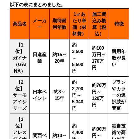
以下の表にまとめました。
1㎡あ
施工費
メーカ
期待耐
たり単
込み概
商品名
特徴
ー
用年数
価（材
算（税
料費）
込）
【1
約
約100
位】
3,500
耐用年
日進産
約15～
万円～
ガイナ
～
数が長
業
20年
170万
（GAI
5,500
い
円
NA）
円
【2
約
プラン
約70万
位】
2,700
やカラ
日本ペ
約8～
円～
サーモ
円～
ーの選
イント
15年
120万
アイシ
5,340
択肢が
円
リーズ
円
豊富
【3
位】
約
独自技
約90万
アレス
4,400
術で高
関西ペ
約10～
円～
ダイナ
円～
い耐久