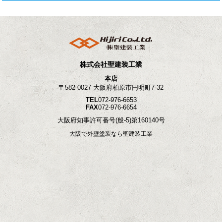
株式会社聖建装工業
本店
〒582-0027 大阪府柏原市円明町7-32
TEL
072-976-6653
FAX
072-976-6654
大阪府知事許可番号
(般-5)第160140号
大阪で外壁塗装なら聖建装工業