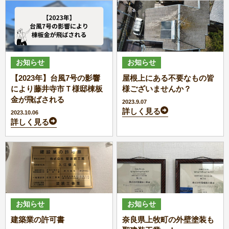
お知らせ
お知らせ
【2023年】台風7号の影響
屋根上にある不要なもの皆
により藤井寺市Ｔ様邸棟板
様ございませんか？
金が飛ばされる
2023.9.07
詳しく見る
2023.10.06
詳しく見る
お知らせ
お知らせ
建築業の許可書
奈良県上牧町の外壁塗装も