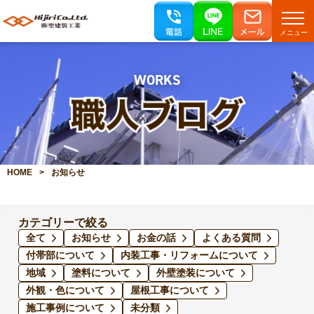
メニュー
WORKS
HOME
お知らせ
カテゴリーで絞る
全て
お知らせ
お金の話
よくある質問
付帯部について
内装工事・リフォームについて
地域
塗料について
外壁塗装について
外観・色について
屋根工事について
施工事例について
未分類