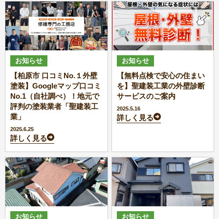
お知らせ
お知らせ
【柏原市 口コミNo.１外壁
【無料点検で安心の住まい
塗装】Googleマップ口コミ
を】聖建装工業の外壁診断
No.1（自社調べ）！地元で
サービスのご案内
評判の塗装業者「聖建装工
2025.5.16
業」
詳しく見る
2025.6.25
詳しく見る
お知らせ
お知らせ